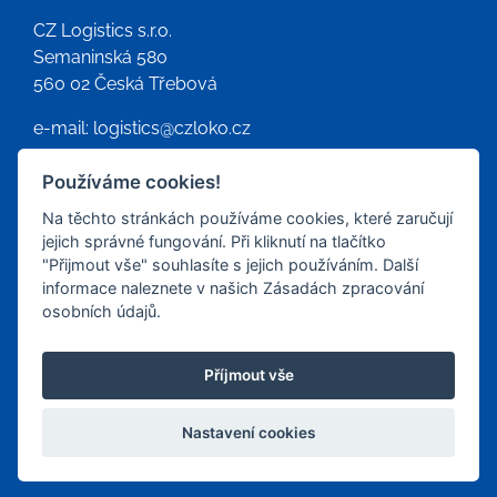
CZ Logistics s.r.o.
Semaninská 580
560 02 Česká Třebová
e-mail:
logistics@czloko.cz
MAPA
Používáme cookies!
Na těchto stránkách používáme cookies, které zaručují
jejich správné fungování. Při kliknutí na tlačítko
"Přijmout vše" souhlasíte s jejich používáním. Další
informace naleznete v našich Zásadách zpracování
osobních údajů.
Příjmout vše
© CZ Logistics, s.r.o. | Vytvořil
Web z Moravy
|
Nastavení
cookies
Nastavení cookies